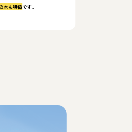
の木も特徴
です。